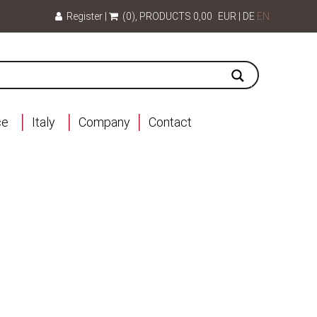
Register
|
(0)
, PRODUCTS
0,00
EUR
|
DE
EN
ce
Italy
Company
Contact