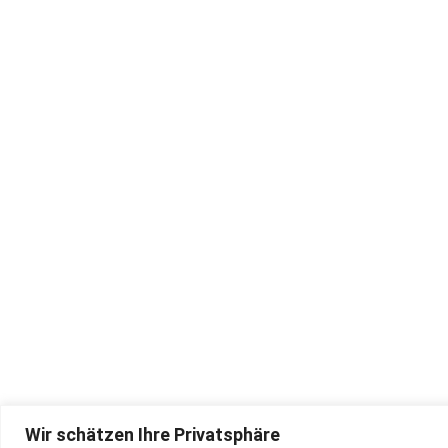
1
2
3
…
6
7
→
Alter Göbricher Weg 51,
Service
75177 Pforzheim
Accordion repair
Tel. 07231/10 67 44
zimmermann@akkord.de
Guarantee & Shippi
Company
Opening times:
Mo - Fr: 08.30 - 17.30
Sa: 09.00 - 13.00
Wir schätzen Ihre Privatsphäre