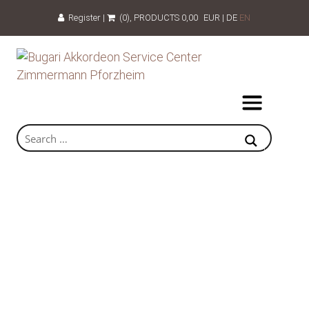
Register
|
(0)
, PRODUCTS
0,00
EUR
|
DE
EN
39 Piano keys