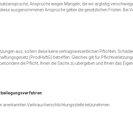
ansprüche, Ansprüche wegen Mängeln, die wir arglistig verschwiegen 
iese ausgenommenen Ansprüche gelten die gesetzlichen Fristen. Bei Vorl
rletzungen aus, sofern diese keine vertragswesentlichen Pflichten, Schäd
ungsgesetz (ProdHaftG) betreffen. Gleiches gilt für Pflichtverletzunge
sbesondere die Pflicht, Ihnen die Sache zu übergeben und Ihnen das Eige
itbeilegungsverfahren
iner anerkannten Verbraucherschlichtungsstelle teilzunehmen.