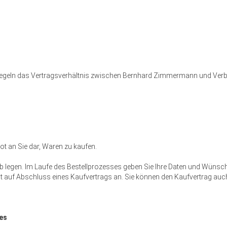
egeln das Vertragsverhältnis zwischen Bernhard Zimmermann und Verb
bot an Sie dar, Waren zu kaufen.
 legen. Im Laufe des Bestellprozesses geben Sie Ihre Daten und Wünsche b
 auf Abschluss eines Kaufvertrags an. Sie können den Kaufvertrag auch
es