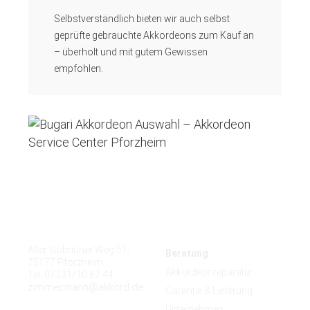
Selbstverständlich bieten wir auch selbst
geprüfte gebrauchte Akkordeons zum Kauf an
– überholt und mit gutem Gewissen
empfohlen.
Kontakt
Quicklinks
Alter Göbricher Weg 51,
Beratung
75177 Pforzheim
Akkordeonreparatur
Tel. 07231/10 67 44
zimmermann@akkord.de
Garantie & Lieferung
Unternehmen