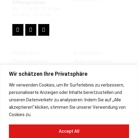
Öffnungszeiten:
Mo - Fr: 08.30 - 17.30 Uhr
Sa: 09.00 - 13.00 Uhr
Shops
Rechtliches
Hohner-Store
Rückgaberecht
Bugari Akkordeon
Widerrufsbelehrung
Zubehör
Impressum
Wir schätzen Ihre Privatsphäre
Deutsch
AGB
Wir verwenden Cookies, um Ihr Surferlebnis zu verbessern,
English
Lieferbedingungen
personalisierte Anzeigen oder Inhalte bereitzustellen und
Datenschutz
unseren Datenverkehr zu analysieren. Indem Sie auf „Alle
Zahlungsarten
akzeptieren“ klicken, stimmen Sie unserer Verwendung von
Cookies zu.
Paypal Plus
Vorkasse
Accept All
Rechnung