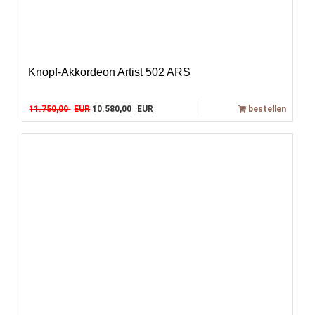
Knopf-Akkordeon Artist 502 ARS
Original price was: 11.750,00 EUR.
Current price is: 10.580,00 EUR.
11.750,00
EUR
10.580,00
EUR
bestellen