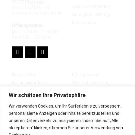
75177 Pforzheim
Akkordeonreparatur
Tel. 07231/10 67 44
zimmermann@akkord.de
Garantie & Lieferung
Unternehmen
Öffnungszeiten:
Mo - Fr: 08.30 - 17.30 Uhr
Sa: 09.00 - 13.00 Uhr
Shops
Rechtliches
Hohner-Store
Rückgaberecht
Bugari Akkordeon
Widerrufsbelehrung
Zubehör
Impressum
Wir schätzen Ihre Privatsphäre
Deutsch
AGB
Wir verwenden Cookies, um Ihr Surferlebnis zu verbessern,
English
Lieferbedingungen
personalisierte Anzeigen oder Inhalte bereitzustellen und
Datenschutz
unseren Datenverkehr zu analysieren. Indem Sie auf „Alle
Zahlungsarten
akzeptieren“ klicken, stimmen Sie unserer Verwendung von
Cookies zu.