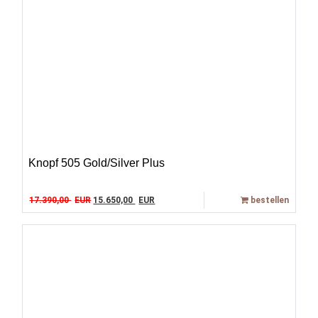
Knopf 505 Gold/Silver Plus
Original price was: 17.390,00 EUR.
Current price is: 15.650,00 EUR.
17.390,00
EUR
15.650,00
EUR
bestellen