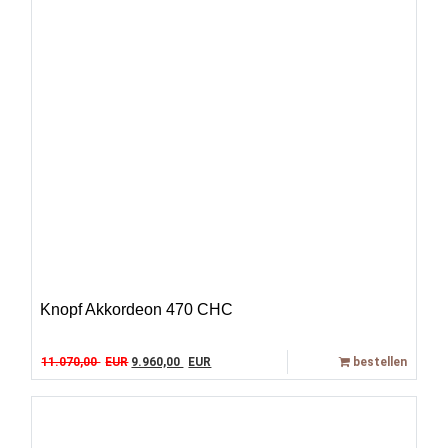
Knopf Akkordeon 470 CHC
Original price was: 11.070,00 EUR.
Current price is: 9.960,00 EUR.
11.070,00
EUR
9.960,00
EUR
bestellen