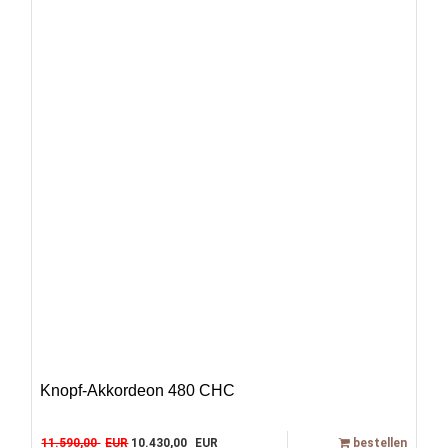
Knopf-Akkordeon 480 CHC
Original price was: 11.590,00 EUR.
Current price is: 10.430,00 EUR.
11.590,00
EUR
10.430,00
EUR
bestellen