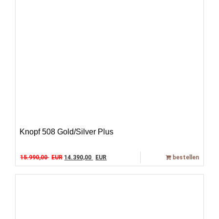
Knopf 508 Gold/Silver Plus
Original price was: 15.990,00 EUR.
Current price is: 14.390,00 EUR.
15.990,00
EUR
14.390,00
EUR
bestellen