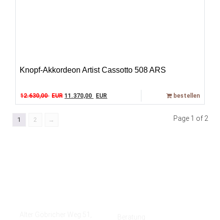
Knopf-Akkordeon Artist Cassotto 508 ARS
Original price was: 12.630,00 EUR.
Current price is: 11.370,00 EUR.
12.630,00
EUR
11.370,00
EUR
bestellen
Page 1 of 2
1
2
→
Kontakt
Quicklinks
Alter Göbricher Weg 51,
Beratung