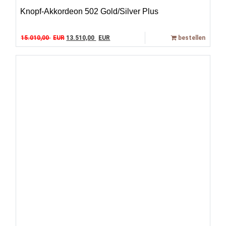
Knopf-Akkordeon 502 Gold/Silver Plus
Original price was: 15.010,00 EUR.
Current price is: 13.510,00 EUR.
15.010,00
EUR
13.510,00
EUR
bestellen