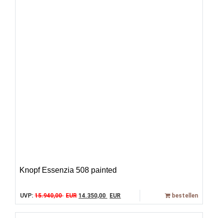
Knopf Essenzia 508 painted
Original price was: 15.940,00 EUR.
Current price is: 14.350,00 EUR.
UVP:
15.940,00
EUR
14.350,00
EUR
bestellen