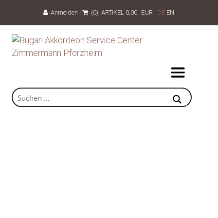
Anmelden
|
(0)
, ARTIKEL
0,00
EUR
|
DE
EN
Knopf Chromatisch