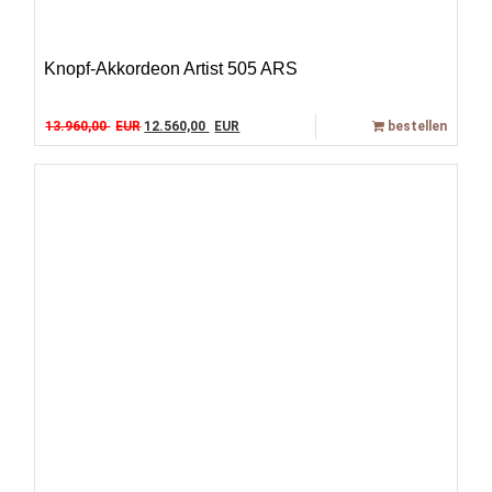
Knopf-Akkordeon Artist 505 ARS
Original price was: 13.960,00 EUR.
Current price is: 12.560,00 EUR.
13.960,00
EUR
12.560,00
EUR
bestellen