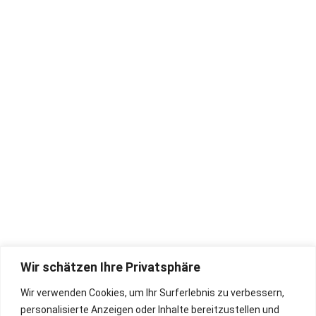
Zurück zum Shop
Alter Göbricher Weg 51,
Beratung
75177 Pforzheim
Akkordeonreparatur
Tel. 07231/10 67 44
zimmermann@akkord.de
Garantie & Lieferung
Unternehmen
Öffnungszeiten:
Mo - Fr: 08.30 - 17.30 Uhr
Sa: 09.00 - 13.00 Uhr
Wir schätzen Ihre Privatsphäre
Wir verwenden Cookies, um Ihr Surferlebnis zu verbessern,
personalisierte Anzeigen oder Inhalte bereitzustellen und