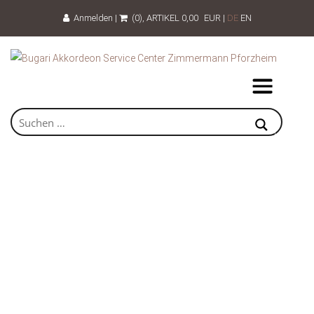
Anmelden
|
(0)
, ARTIKEL
0,00
EUR
|
DE
EN
Warenkorb
Dein Warenkorb ist gegenwärtig leer.