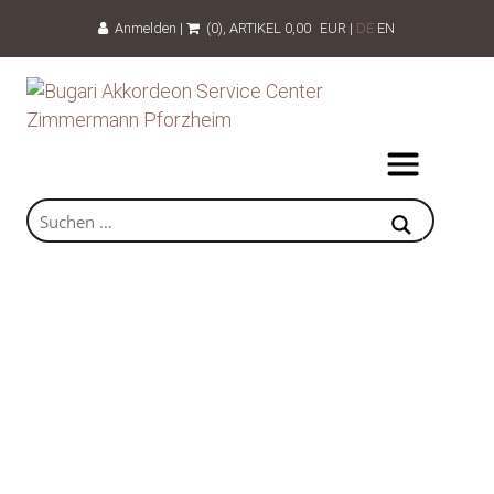
Anmelden
|
(0)
, ARTIKEL
0,00
EUR
|
DE
EN
351SE