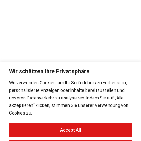
Mo - Fr: 08.30 - 17.30 Uhr
Sa: 09.00 - 13.00 Uhr
Hohner-Store
Rückgaberecht
Bugari Akkordeon
Widerrufsbelehrung
Zubehör
Impressum
Wir schätzen Ihre Privatsphäre
Deutsch
AGB
Wir verwenden Cookies, um Ihr Surferlebnis zu verbessern,
English
Lieferbedingungen
personalisierte Anzeigen oder Inhalte bereitzustellen und
Datenschutz
unseren Datenverkehr zu analysieren. Indem Sie auf „Alle
akzeptieren“ klicken, stimmen Sie unserer Verwendung von
Cookies zu.
Paypal Plus
Vorkasse
Accept All
Rechnung