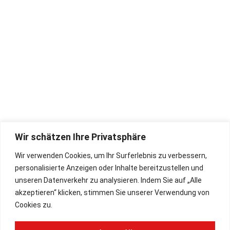
Unternehmen
Öffnungszeiten:
Mo - Fr: 08.30 - 17.30 Uhr
Sa: 09.00 - 13.00 Uhr
Hohner-Store
Rückgaberecht
Bugari Akkordeon
Widerrufsbelehrung
Zubehör
Impressum
Wir schätzen Ihre Privatsphäre
Deutsch
AGB
Wir verwenden Cookies, um Ihr Surferlebnis zu verbessern,
English
Lieferbedingungen
personalisierte Anzeigen oder Inhalte bereitzustellen und
Datenschutz
unseren Datenverkehr zu analysieren. Indem Sie auf „Alle
akzeptieren“ klicken, stimmen Sie unserer Verwendung von
Cookies zu.
Paypal Plus
Vorkasse