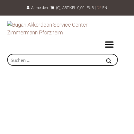
Anmelden
|
(0)
, ARTIKEL
0,00
EUR
|
DE
EN
96 Bässe