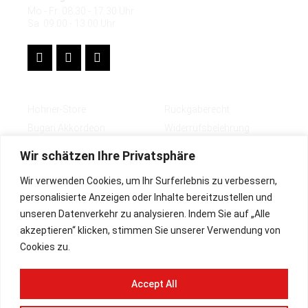
Mo - Fr: 08.30 - 17.30 Uhr
Sa: 09.00 - 13.00 Uhr
Shops
Rechtliches
Hohner-Store
Rückgaberecht
Bugari Akkordeon
Widerrufsbelehrung
Zubehör
Impressum
Wir schätzen Ihre Privatsphäre
Deutsch
AGB
Wir verwenden Cookies, um Ihr Surferlebnis zu verbessern,
English
Lieferbedingungen
personalisierte Anzeigen oder Inhalte bereitzustellen und
Datenschutz
unseren Datenverkehr zu analysieren. Indem Sie auf „Alle
Zahlungsarten
akzeptieren“ klicken, stimmen Sie unserer Verwendung von
Cookies zu.
Paypal Plus
Vorkasse
Accept All
Rechnung