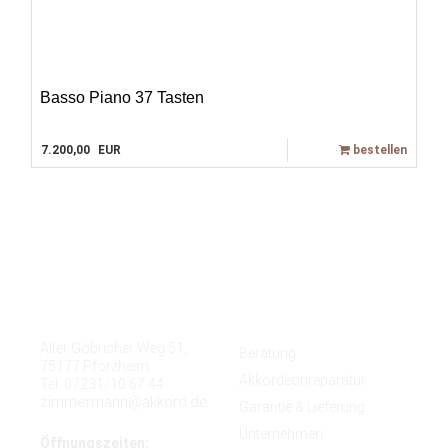
Basso Piano 37 Tasten
7.200,00
EUR
bestellen
Kontakt
Quicklinks
Alter Göbricher Weg 51,
Beratung
75177 Pforzheim
Akkordeonreparatur
Tel. 07231/10 67 44
zimmermann@akkord.de
Garantie & Lieferung
Unternehmen
Öffnungszeiten: