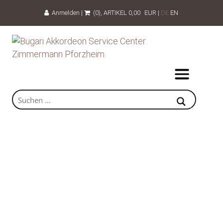
Anmelden
|
(0)
, ARTIKEL
0,00
EUR
|
DE
EN
Akkordeonorchester