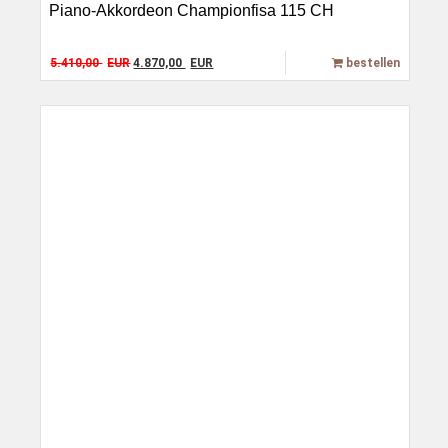
Piano-Akkordeon Championfisa 115 CH
Original price was: 5.410,00 EUR.
Current price is: 4.870,00 EUR.
5.410,00
EUR
4.870,00
EUR
bestellen