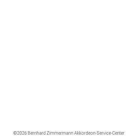
Hohner-Store
Rückgaberecht
Bugari Akkordeon
Widerrufsbelehrung
Zubehör
Impressum
Deutsch
AGB
English
Lieferbedingungen
Datenschutz
Paypal Plus
Vorkasse
Rechnung
©2026 Bernhard Zimmermann Akkordeon-Service-Center