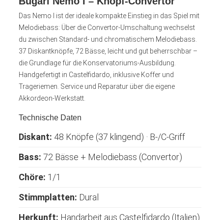
Bugari Nemo I – Knopf-Convertor
Das Nemo I ist der ideale kompakte Einstieg in das Spiel mit
Melodiebass: Über die Convertor-Umschaltung wechselst
du zwischen Standard- und chromatischem Melodiebass.
37 Diskantknöpfe, 72 Bässe, leicht und gut beherrschbar –
die Grundlage für die Konservatoriums-Ausbildung.
Handgefertigt in Castelfidardo, inklusive Koffer und
Trageriemen. Service und Reparatur über die eigene
Akkordeon-Werkstatt.
Technische Daten
Diskant:
48 Knöpfe (37 klingend) · B-/C-Griff
Bass:
72 Bässe + Melodiebass (Convertor)
Chöre:
1/1
Stimmplatten:
Dural
Herkunft:
Handarbeit aus Castelfidardo (Italien)