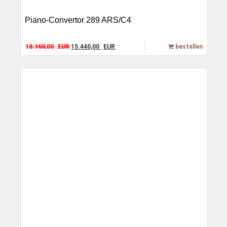
Piano-Convertor 289 ARS/C4
Original price was: 18.160,00 EUR.
Current price is: 15.440,00 EUR.
18.160,00
EUR
15.440,00
EUR
bestellen