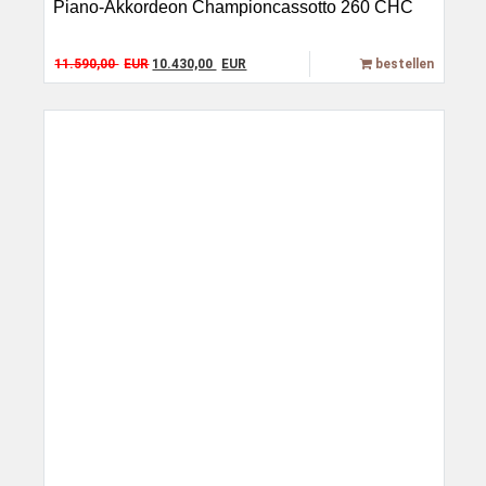
Piano-Akkordeon Championcassotto 260 CHC
Original price was: 11.590,00 EUR.
Current price is: 10.430,00 EUR.
11.590,00
EUR
10.430,00
EUR
bestellen