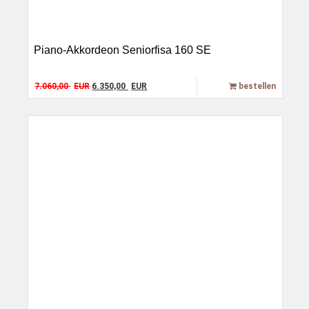
Piano-Akkordeon Seniorfisa 160 SE
Original price was: 7.060,00 EUR.
Current price is: 6.350,00 EUR.
7.060,00
EUR
6.350,00
EUR
bestellen