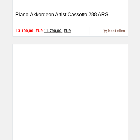
Piano-Akkordeon Artist Cassotto 288 ARS
Original price was: 13.100,00 EUR.
Current price is: 11.790,00 EUR.
13.100,00
EUR
11.790,00
EUR
bestellen