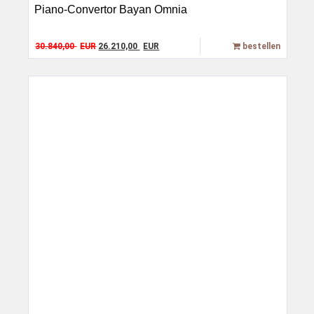
Piano-Convertor Bayan Omnia
Original price was: 30.840,00 EUR.
Current price is: 26.210,00 EUR.
30.840,00
EUR
26.210,00
EUR
bestellen