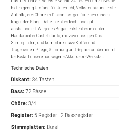
Das 115 J ist der nächste Schritt: 34 Tasten und 72 Bässe
bieten genug Umfang für Unterricht, Volksmusik und erste
Auftritte, drei Chöre im Diskant sorgen für einen runden,
tragenden Klang. Dabei bleibt es leicht und gut
ausbalanciert. Wie jedes Bugari entsteht es in echter
Handarbeit in Castelfidardo, mit zuverlässigen Dural-
Stimmplatten, und kommt inklusive Koffer und
Trageriemen. Pflege, Stimmung und Reparatur übernimmt
bei Bedarf unsere hauseigene Akkordeon-Werkstatt.
Technische Daten
Diskant:
34 Tasten
Bass:
72 Bässe
Chöre:
3/4
Register:
5 Register · 2 Bassregister
Stimmplatten:
Dural