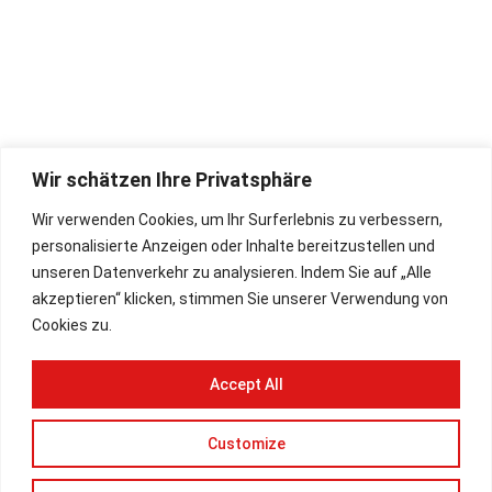
Hohner-Store
Rückgaberecht
Bugari Akkordeon
Widerrufsbelehrung
Zubehör
Impressum
Wir schätzen Ihre Privatsphäre
Deutsch
AGB
Wir verwenden Cookies, um Ihr Surferlebnis zu verbessern,
English
Lieferbedingungen
personalisierte Anzeigen oder Inhalte bereitzustellen und
Datenschutz
unseren Datenverkehr zu analysieren. Indem Sie auf „Alle
akzeptieren“ klicken, stimmen Sie unserer Verwendung von
Cookies zu.
Paypal Plus
Vorkasse
Accept All
Rechnung
Customize