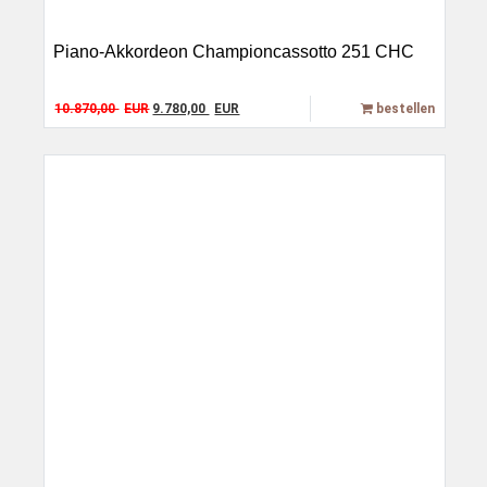
Piano-Akkordeon Championcassotto 251 CHC
Original price was: 10.870,00 EUR.
Current price is: 9.780,00 EUR.
10.870,00
EUR
9.780,00
EUR
bestellen