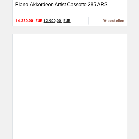
Piano-Akkordeon Artist Cassotto 285 ARS
Original price was: 14.330,00 EUR.
Current price is: 12.900,00 EUR.
14.330,00
EUR
12.900,00
EUR
bestellen