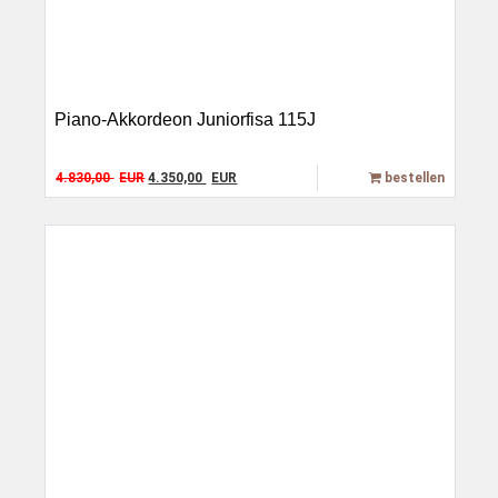
Piano-Akkordeon Juniorfisa 115J
Original price was: 4.830,00 EUR.
Current price is: 4.350,00 EUR.
4.830,00
EUR
4.350,00
EUR
bestellen