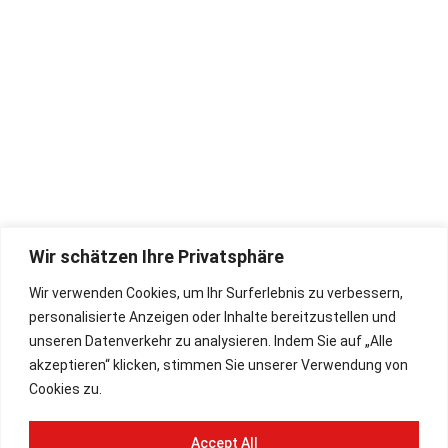
Unternehmen
Öffnungszeiten:
Mo - Fr: 08.30 - 17.30 Uhr
Sa: 09.00 - 13.00 Uhr
Hohner-Store
Rückgaberecht
Bugari Akkordeon
Widerrufsbelehrung
Zubehör
Impressum
Wir schätzen Ihre Privatsphäre
Deutsch
AGB
Wir verwenden Cookies, um Ihr Surferlebnis zu verbessern,
English
Lieferbedingungen
personalisierte Anzeigen oder Inhalte bereitzustellen und
Datenschutz
unseren Datenverkehr zu analysieren. Indem Sie auf „Alle
akzeptieren“ klicken, stimmen Sie unserer Verwendung von
Cookies zu.
Paypal Plus
Vorkasse
Accept All
Rechnung