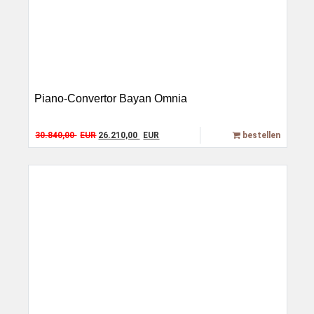
Piano-Convertor Bayan Omnia
Original price was: 30.840,00 EUR.
Current price is: 26.210,00 EUR.
30.840,00
EUR
26.210,00
EUR
bestellen