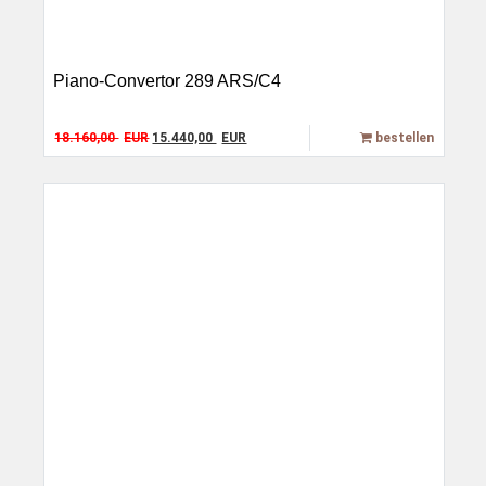
Piano-Convertor 289 ARS/C4
Original price was: 18.160,00 EUR.
Current price is: 15.440,00 EUR.
18.160,00
EUR
15.440,00
EUR
bestellen