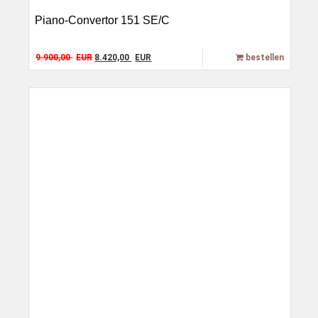
Piano-Convertor 151 SE/C
Original price was: 9.900,00 EUR.
Current price is: 8.420,00 EUR.
9.900,00
EUR
8.420,00
EUR
bestellen