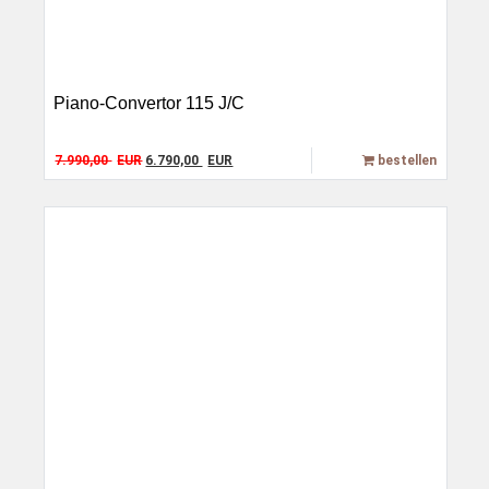
Piano-Convertor 115 J/C
Original price was: 7.990,00 EUR.
Current price is: 6.790,00 EUR.
7.990,00
EUR
6.790,00
EUR
bestellen