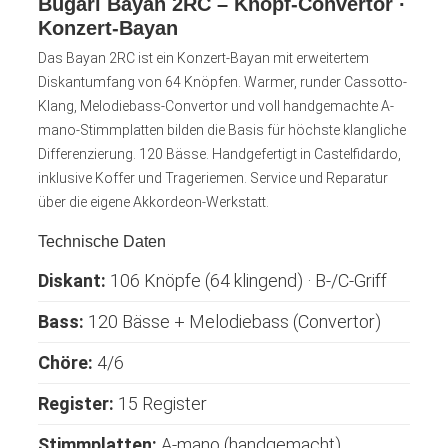
Bugari Bayan 2RC – Knopf-Convertor ·
Konzert-Bayan
Das Bayan 2RC ist ein Konzert-Bayan mit erweitertem
Diskantumfang von 64 Knöpfen. Warmer, runder Cassotto-
Klang, Melodiebass-Convertor und voll handgemachte A-
mano-Stimmplatten bilden die Basis für höchste klangliche
Differenzierung. 120 Bässe. Handgefertigt in Castelfidardo,
inklusive Koffer und Trageriemen. Service und Reparatur
über die eigene Akkordeon-Werkstatt.
Technische Daten
Diskant:
106 Knöpfe (64 klingend) · B-/C-Griff
Bass:
120 Bässe + Melodiebass (Convertor)
Chöre:
4/6
Register:
15 Register
Stimmplatten:
A-mano (handgemacht)