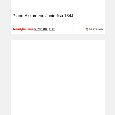
Piano-Akkordeon Juniorfisa 134J
Original price was: 6.370,00 EUR.
Current price is: 5.730,00 EUR.
6.370,00
EUR
5.730,00
EUR
bestellen