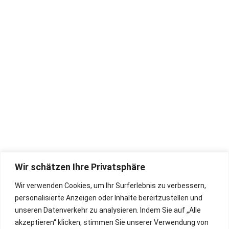
Alter Göbricher Weg 51,
Beratung
75177 Pforzheim
Akkordeonreparatur
Tel. 07231/10 67 44
zimmermann@akkord.de
Garantie & Lieferung
Unternehmen
Öffnungszeiten:
Mo - Fr: 08.30 - 17.30 Uhr
Sa: 09.00 - 13.00 Uhr
Hohner-Store
Rückgaberecht
Bugari Akkordeon
Widerrufsbelehrung
Zubehör
Impressum
Wir schätzen Ihre Privatsphäre
Deutsch
AGB
Wir verwenden Cookies, um Ihr Surferlebnis zu verbessern,
English
Lieferbedingungen
personalisierte Anzeigen oder Inhalte bereitzustellen und
Datenschutz
unseren Datenverkehr zu analysieren. Indem Sie auf „Alle
akzeptieren“ klicken, stimmen Sie unserer Verwendung von