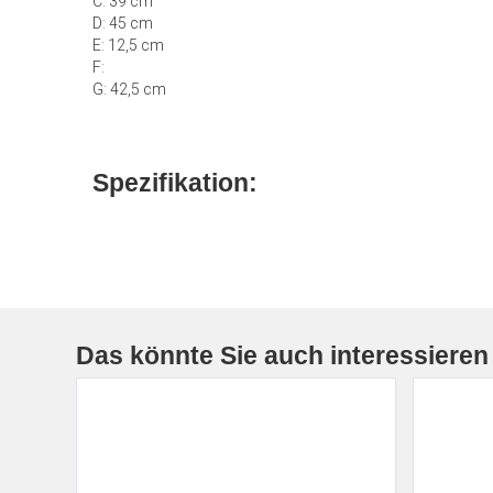
C: 39 cm
D: 45 cm
E: 12,5 cm
F:
G: 42,5 cm
Spezifikation:
Das könnte Sie auch interessieren