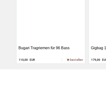
Bugari Tragriemen für 96 Bass
Gigbag 
110,00
EUR
bestellen
179,00
EU
Alter Göbricher Weg 51,
Beratung
75177 Pforzheim
Akkordeonreparatu
Tel. 07231/10 67 44
zimmermann@akkord.de