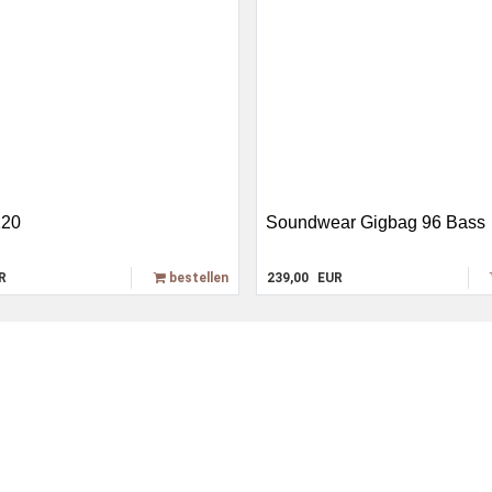
120
Soundwear Gigbag 96 Bass
R
bestellen
239,00
EUR
Hohner-Store
Rückgaberech
r
Bugari Akkordeon
Widerrufsbel